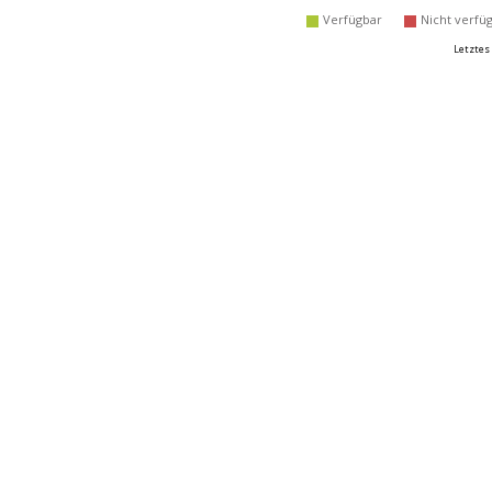
verfügbar
nicht verfü
Letztes 