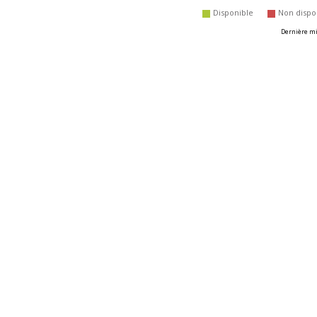
disponible
non dispo
Dernière mis