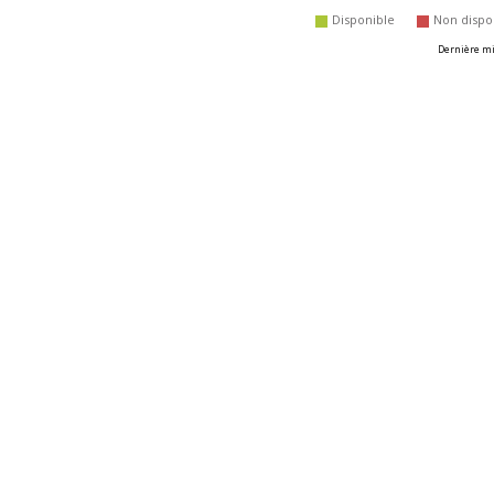
disponible
non dispo
Dernière mis