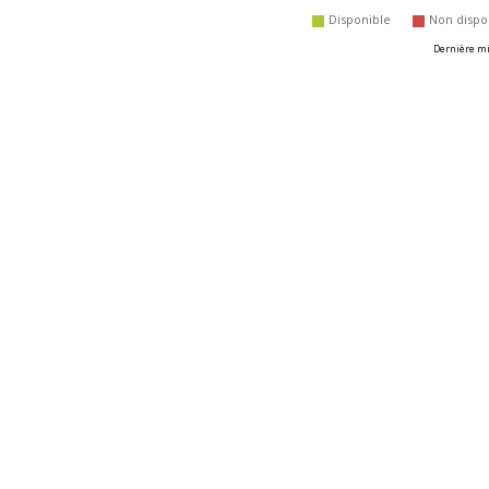
disponible
non dispo
Dernière mis