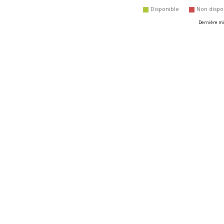
disponible
non dispo
Dernière mis