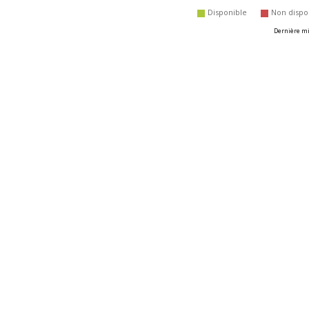
disponible
non dispo
Dernière mis