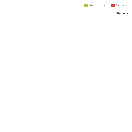
disponible
non dispo
Dernière mis