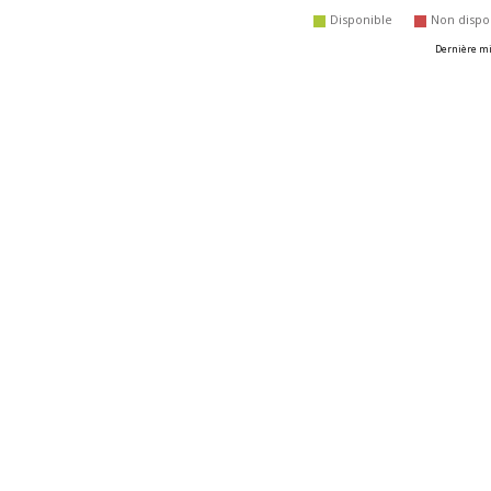
disponible
non dispo
Dernière mis