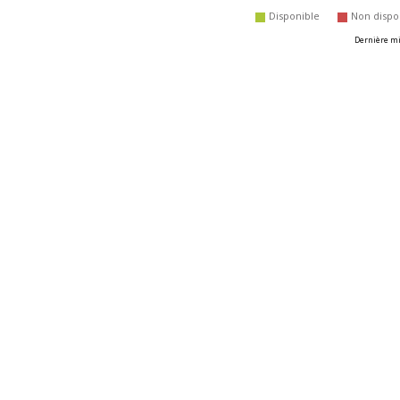
disponible
non dispo
Dernière mis