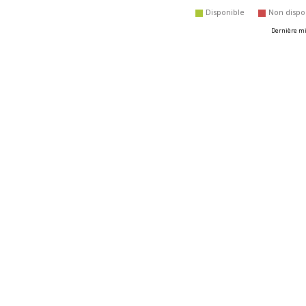
disponible
non dispo
Dernière mis