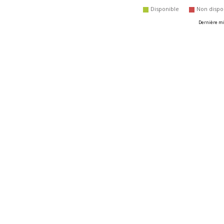
disponible
non dispo
Dernière mis