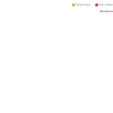
disponible
non dispo
Dernière mis