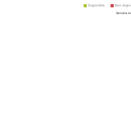
disponible
non dispo
Dernière mis