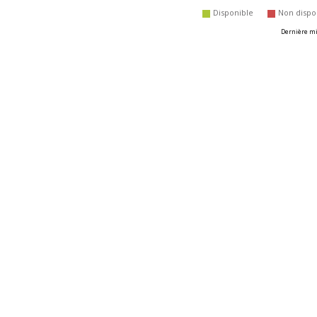
disponible
non dispo
Dernière mis