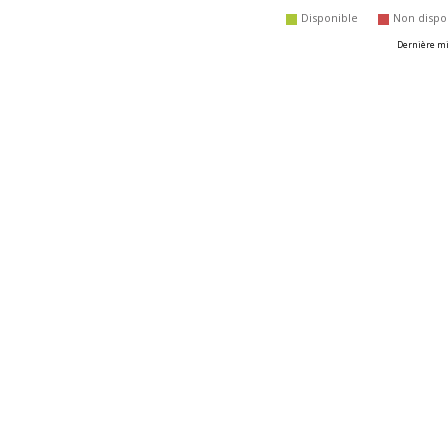
disponible
non dispo
Dernière mis