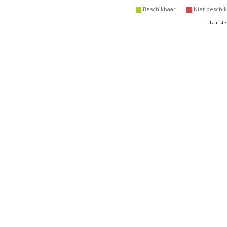
beschikbaar
niet beschi
Laatste 