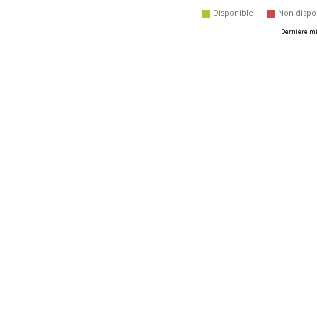
disponible
non dispo
Dernière mis