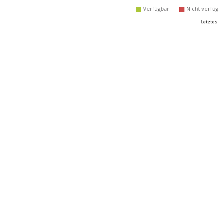
verfügbar
nicht verfü
Letztes 