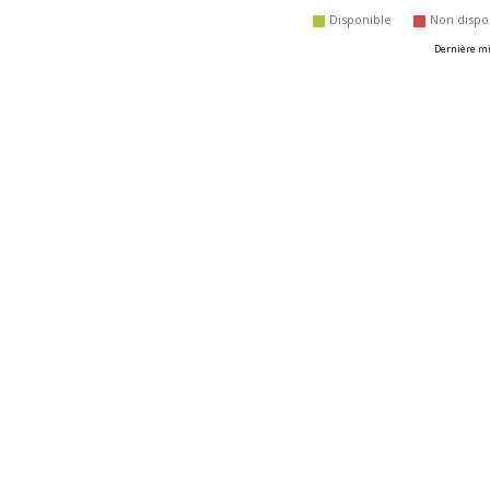
disponible
non dispo
Dernière mis