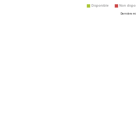
disponible
non dispo
Dernière mis