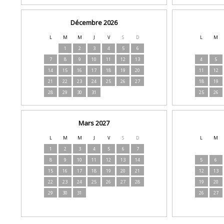
Décembre 2026
L
M
M
J
V
S
D
L
M
1
2
3
4
5
6
7
8
9
10
11
12
13
4
5
14
15
16
17
18
19
20
11
12
21
22
23
24
25
26
27
18
19
28
29
30
31
25
26
Mars 2027
L
M
M
J
V
S
D
L
M
1
2
3
4
5
6
7
8
9
10
11
12
13
14
5
6
15
16
17
18
19
20
21
12
13
22
23
24
25
26
27
28
19
20
29
30
31
26
27