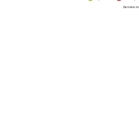
Dernière mis